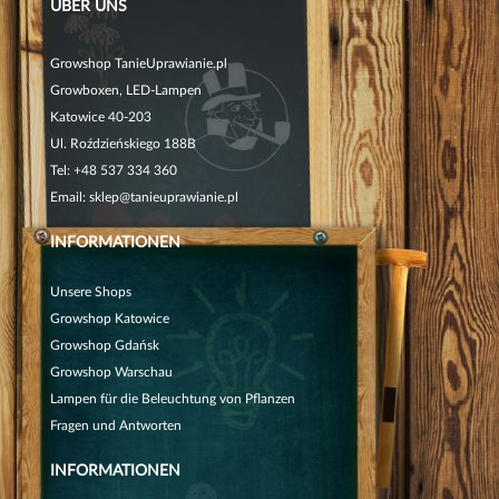
ÜBER UNS
Growshop TanieUprawianie.pl
Growboxen, LED-Lampen
Katowice 40-203
Ul. Roździeńskiego 188B
Tel:
+48 537 334 360
Email:
sklep@tanieuprawianie.pl
INFORMATIONEN
Unsere Shops
Growshop Katowice
Growshop Gdańsk
Growshop Warschau
Lampen für die Beleuchtung von Pflanzen
Fragen und Antworten
INFORMATIONEN