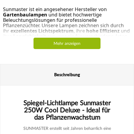
Sunmaster ist ein angesehener Hersteller von
Gartenbaulampen
und bietet hochwertige
Beleuchtungslösungen für professionelle
Pflanzenzüchter. Unsere Lampen zeichnen sich durch
ihr
exzellentes Lichtspektrum
, ihre
hohe Effizienz
und
ihre
Langlebigkeit
aus, was sie für verschiedene Arten
des Anbaus unverzichtbar macht. Dank ihrer
Mehr anzeigen
fortschrittlichen Technologie und präzisen Verarbeitung
bieten die Sunmaster-Lampen den Pflanzen in jeder
Phase des Anbaus optimale Bedingungen für Wachstum
und Blüte. In unserem Sortiment finden Sie eine Vielzahl
von Produkten wie Sunmaster
Dual Spectrum
,
Sunmaster Metal Halide
und
Sunmaster Cool Deluxe
,
Beschreibung
die alle Pflanzen mit dem richtigen Licht versorgen, das
sie für gesundes Wachstum und Blüte benötigen.
Entscheiden Sie sich für Sunmaster und genießen Sie
gesunde und üppige Pflanzen!
Spiegel-Lichtlampe Sunmaster
250W Cool Deluxe - Ideal für
das Pflanzenwachstum
SUNMASTER erstellt seit Jahren beharrlich eine