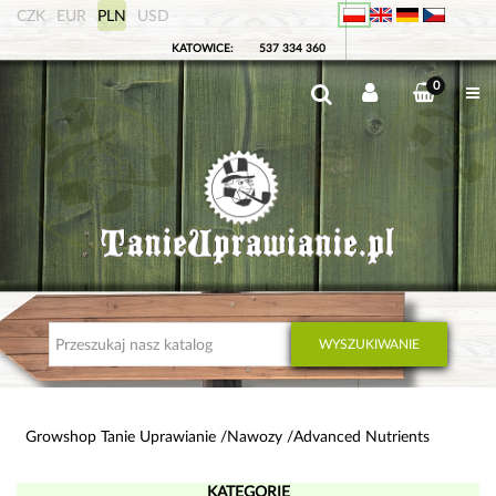
CZK
EUR
PLN
USD
KATOWICE:
537 334 360
0
WYSZUKIWANIE
Growshop Tanie Uprawianie
Nawozy
Advanced Nutrients
KATEGORIE