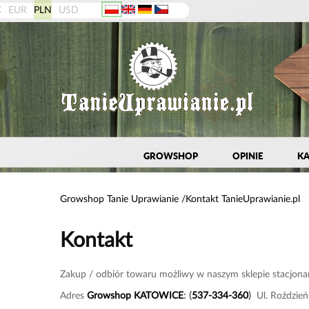
K
EUR
PLN
USD
GROWSHOP
OPINIE
KA
Growshop Tanie Uprawianie
Kontakt TanieUprawianie.pl
Kontakt
Zakup / odbiór towaru możliwy w naszym sklepie stacjo
Adres
Growshop KATOWICE
:
(
537-334-360
)
Ul. Roździe