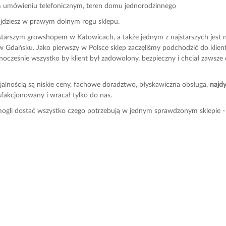
m umówieniu telefonicznym, teren domu jednorodzinnego
ajdziesz w prawym dolnym rogu sklepu.
ajstarszym growshopem w Katowicach, a także jednym z najstarszych jes
 Gdańsku. Jako pierwszy w Polsce sklep zaczęliśmy podchodzić do klienta
dnocześnie wszystko by klient był zadowolony, bezpieczny i chciał zawsze 
cjalnością są niskie ceny, fachowe doradztwo, błyskawiczna obsługa,
najdy
sfakcjonowany i wracał tylko do nas.
i mogli dostać wszystko czego potrzebują w jednym sprawdzonym sklepie -