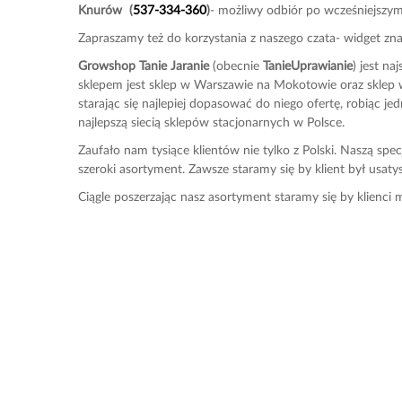
Knurów
(
537-334-360
)
- możliwy odbiór po wcześniejszy
Zapraszamy też do korzystania z naszego czata- widget zn
Growshop Tanie Jaranie
(obecnie
TanieUprawianie
) jest n
sklepem jest sklep w Warszawie na Mokotowie oraz sklep w
starając się najlepiej dopasować do niego ofertę, robiąc je
najlepszą siecią sklepów stacjonarnych w Polsce.
Zaufało nam tysiące klientów nie tylko z Polski. Naszą spe
szeroki asortyment. Zawsze staramy się by klient był usaty
Ciągle poszerzając nasz asortyment staramy się by klienc