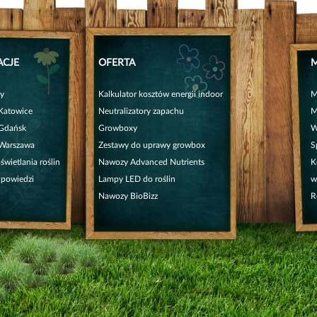
ACJE
OFERTA
M
py
Kalkulator kosztów energii indoor
M
Katowice
Neutralizatory zapachu
M
Gdańsk
Growboxy
W
Warszawa
Zestawy do uprawy growbox
S
wietlania roślin
Nawozy Advanced Nutrients
K
dpowiedzi
Lampy LED do roślin
w
Nawozy BioBizz
R