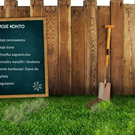
OJE KONTO
oje zamówienia
oje dane
ysyłka zagraniczna
posoby wysyłki i dostawy
onto bankowe/ Dane do
płaty
egulamin