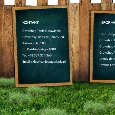
KONTAKT
INFORM
Growshop Tanie Uprawianie
Nasze skle
Growboxy, doniczki, lampy led
Growshop 
Katowice 40-203
Growshop 
Ul. Roździeńskiego 188B
Growshop 
Tel:
+48 537 334 360
Lampy do oś
Email:
sklep@tanieuprawianie.pl
Pytania i o