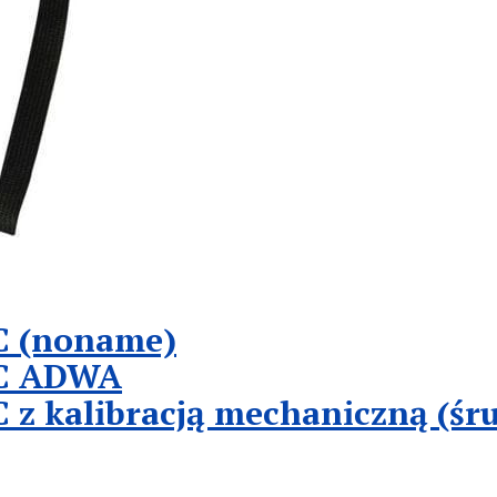
EC (noname)
EC ADWA
C z kalibracją mechaniczną (śr