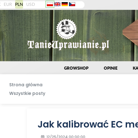
K
EUR
PLN
USD
GROWSHOP
OPINIE
KA
Strona główna
Wszystkie posty
Jak kalibrować EC me
12/25/2024 00:00:00