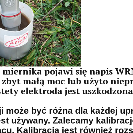
u miernika pojawi się napis WR
ą zbyt małą moc lub użyto nie
stety elektroda jest uszkodzona
?
ji może być różna dla każdej up
jest używany. Zalecamy kalibrac
ącu. Kalibracja jest również ro