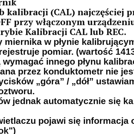
rnik
 kalibracji (CAL) najczęściej 
OFF przy włączonym urządzeniu
rybie Kalibracji CAL lub REC.
 miernika w płynie kalibrującym
ejestruje pomiar. (wartość 1413
ą wymagać innego płynu kalibra
ana przez konduktometr nie jes
cisków „góra” / „dół” ustawiam
oztworu.
w jednak automatycznie się kal
ietlaczu pojawi się informacja
ok")