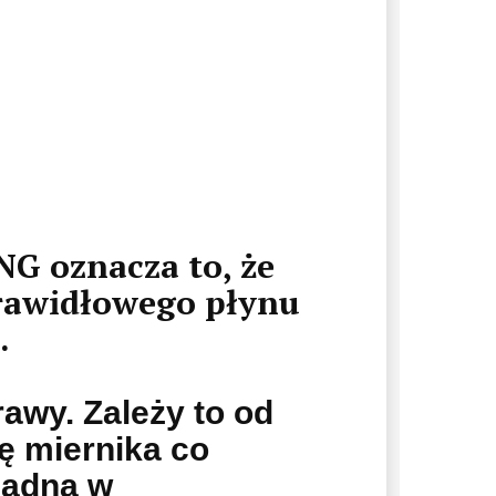
NG oznacza to, że
prawidłowego płynu
.
rawy. Zależy to od
ję miernika co
zsądna w