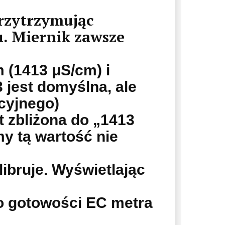
przytrzymując
. Miernik zawsze
 (1413 μS/cm) i
 jest domyślna, ale
cyjnego)
t zbliżona do „1413
y tą wartość nie
ibruje. Wyświetlając
 o gotowości EC metra