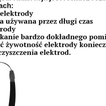
ach:
 elektrody
ła używana przez długi czas
trody
yskanie bardzo dokładnego pom
yć żywotność elektrody koniec
zyszczenia elektrod.