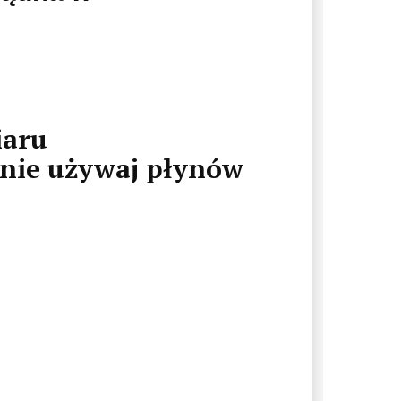
iaru
znie używaj płynów