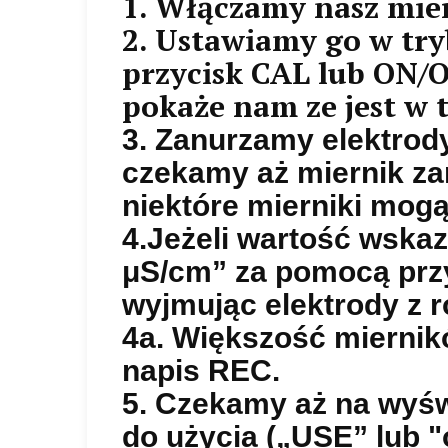
1. Włączamy nasz mie
2. Ustawiamy go w tryb
przycisk CAL lub ON/
pokaże nam ze jest w t
3. Zanurzamy elektrody
czekamy aż miernik zar
niektóre mierniki mog
4.Jeżeli wartość wskaz
μS/cm” za pomocą przy
wyjmując elektrody z r
4a. Większość miernikó
napis REC.
5. Czekamy aż na wyśw
do użycia („USE” lub "