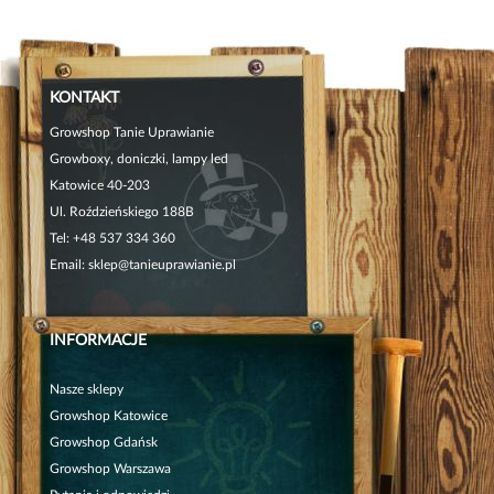
KONTAKT
Growshop Tanie Uprawianie
Growboxy, doniczki, lampy led
Katowice 40-203
Ul. Roździeńskiego 188B
Tel:
+48 537 334 360
Email:
sklep@tanieuprawianie.pl
INFORMACJE
Nasze sklepy
Growshop Katowice
Growshop Gdańsk
Growshop Warszawa