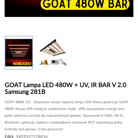
GOAT Lampa LED 480W + UV, IR BAR V 2.0
Samsung 281B
GOAT 480W 2.0 – Ulepszona wersja topowej lampy LED! Nowa generacja GOAT
480W oferuje 50% mniejsze wydzielanie ciepła , 60% oszczędności energii oraz
pełne spektrum światła dla maksymalnych plonów. Sterowanie 0-100%, Wi-Fi,
Bluetooth, aplikacja mobilna i wodoodporny sterownik IP67 zapewniają pełną
kontrolę nad uprawą. 2 lata gwarancji!
EAN:
5907057578856