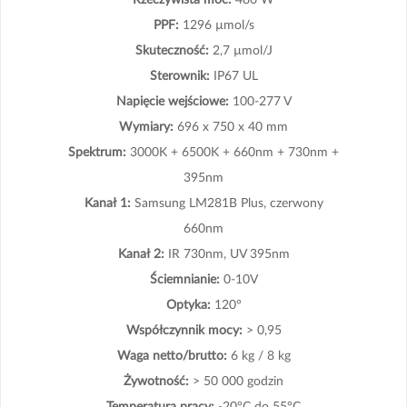
PPF:
1296 µmol/s
Skuteczność:
2,7 µmol/J
Sterownik:
IP67 UL
Napięcie wejściowe:
100-277 V
Wymiary:
696 x 750 x 40 mm
Spektrum:
3000K + 6500K + 660nm + 730nm +
395nm
Kanał 1:
Samsung LM281B Plus, czerwony
660nm
Kanał 2:
IR 730nm, UV 395nm
Ściemnianie:
0-10V
Optyka:
120°
Współczynnik mocy:
> 0,95
Waga netto/brutto:
6 kg / 8 kg
Żywotność:
> 50 000 godzin
Temperatura pracy:
-20°C do 55°C