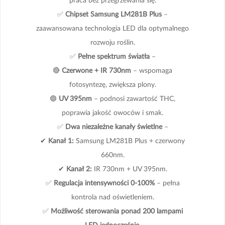
✅
Chipset Samsung LM281B Plus
–
zaawansowana technologia LED dla optymalnego
rozwoju roślin.
✅
Pełne spektrum światła
–
🔴
Czerwone + IR 730nm
– wspomaga
fotosyntezę, zwiększa plony.
🟣
UV 395nm
– podnosi zawartość THC,
poprawia jakość owoców i smak.
✅
Dwa niezależne kanały świetlne
–
✔
Kanał 1:
Samsung LM281B Plus + czerwony
660nm.
✔
Kanał 2:
IR 730nm + UV 395nm.
✅
Regulacja intensywności 0-100%
– pełna
kontrola nad oświetleniem.
✅
Możliwość sterowania ponad 200 lampami
LED jednocześnie
.