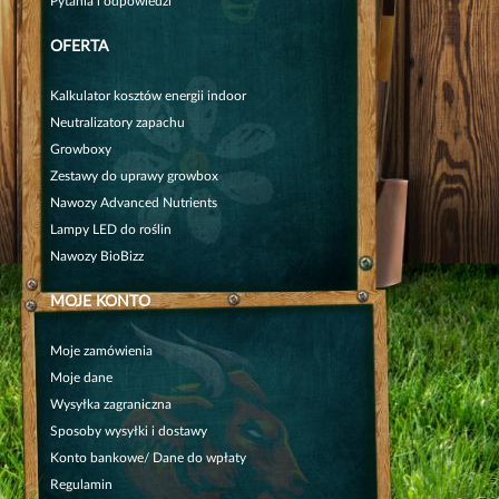
Pytania i odpowiedzi
OFERTA
Kalkulator kosztów energii indoor
Neutralizatory zapachu
Growboxy
Zestawy do uprawy growbox
Nawozy Advanced Nutrients
Lampy LED do roślin
Nawozy BioBizz
MOJE KONTO
Moje zamówienia
Moje dane
Wysyłka zagraniczna
Sposoby wysyłki i dostawy
Konto bankowe/ Dane do wpłaty
Regulamin