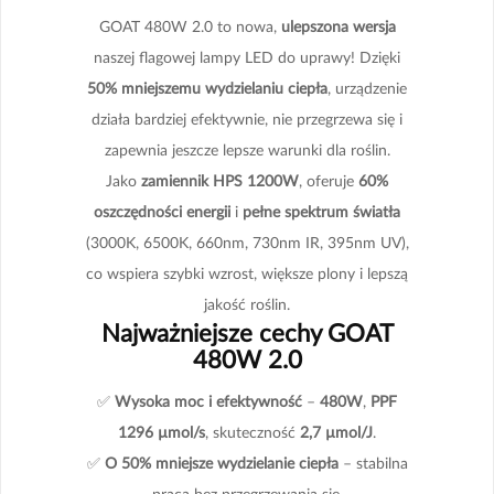
GOAT 480W 2.0 to nowa,
ulepszona wersja
naszej flagowej lampy LED do uprawy! Dzięki
50% mniejszemu wydzielaniu ciepła
, urządzenie
działa bardziej efektywnie, nie przegrzewa się i
zapewnia jeszcze lepsze warunki dla roślin.
Jako
zamiennik HPS 1200W
, oferuje
60%
oszczędności energii
i
pełne spektrum światła
(3000K, 6500K, 660nm, 730nm IR, 395nm UV),
co wspiera szybki wzrost, większe plony i lepszą
jakość roślin.
Najważniejsze cechy GOAT
480W 2.0
✅
Wysoka moc i efektywność
–
480W
,
PPF
1296 µmol/s
, skuteczność
2,7 µmol/J
.
✅
O 50% mniejsze wydzielanie ciepła
– stabilna
praca bez przegrzewania się.