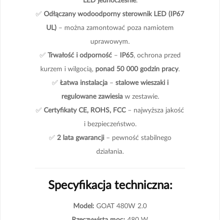
✅
Odłączany wodoodporny sterownik LED (IP67
UL)
– można zamontować poza namiotem
uprawowym.
✅
Trwałość i odporność
–
IP65
, ochrona przed
kurzem i wilgocią,
ponad 50 000 godzin pracy
.
✅
Łatwa instalacja
–
stalowe wieszaki i
regulowane zawiesia
w zestawie.
✅
Certyfikaty CE, ROHS, FCC
– najwyższa jakość
i bezpieczeństwo.
✅
2 lata gwarancji
– pewność stabilnego
działania.
Specyfikacja techniczna:
Model:
GOAT 480W 2.0
Rzeczywista moc:
480 W