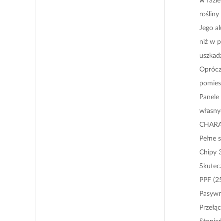
rośliny
Jego al
niż w p
uszkadz
Oprócz
pomies
Panele
własny
CHAR
Pełne 
Chipy 
Skutec
PPF (2
Pasywn
Przełą
Stopie