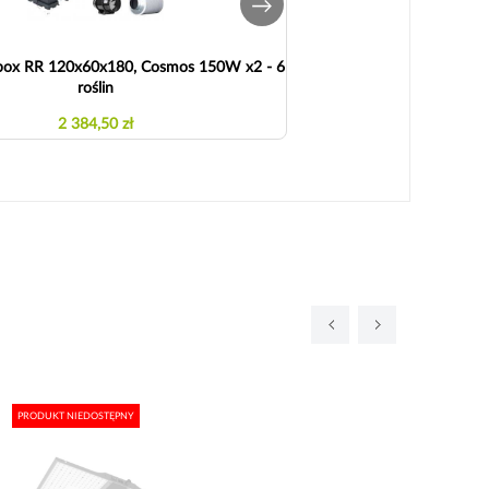
box RR 120x60x180, Cosmos 150W x2 - 6
Zestaw Growbox RR 12
roślin
Hydro
2 384,50 zł
2 4
PRODUKT NIEDOSTĘPNY