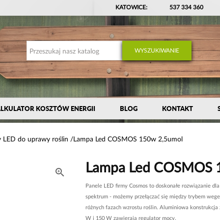
KATOWICE:
537 334 360
WYSZUKIWANIE
LKULATOR KOSZTÓW ENERGII
BLOG
KONTAKT
 LED do uprawy roślin
Lampa Led COSMOS 150w 2,5umol
Lampa Led COSMOS 1

Panele LED firmy Cosmos to doskonałe rozwiązanie dl
spektrum - możemy przełączać się między trybem wege
różnych fazach wzrostu roślin. Aluminiowa konstrukcj
W i 150 W zawierają regulator mocy.