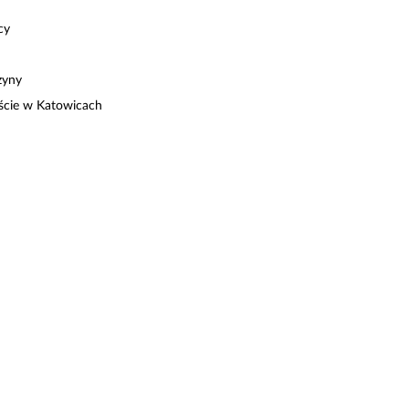
cy
zyny
iście w Katowicach