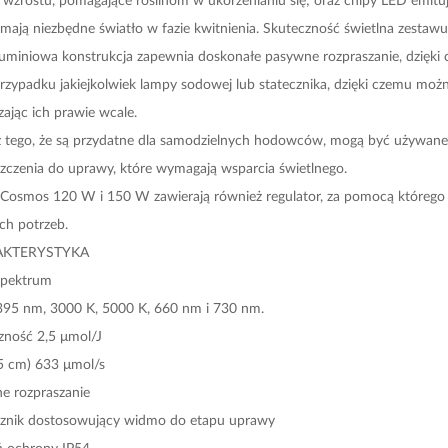
 mają niezbędne światło w fazie kwitnienia. Skuteczność świetlna zestaw
uminiowa konstrukcja zapewnia doskonałe pasywne rozpraszanie, dzięki cz
rzypadku jakiejkolwiek lampy sodowej lub statecznika, dzięki czemu można
ając ich prawie wcale.
 tego, że są przydatne dla samodzielnych hodowców, mogą być używane
zczenia do uprawy, które wymagają wsparcia świetlnego.
 Cosmos 120 W i 150 W zawierają również regulator, za pomocą któreg
ch potrzeb.
AKTERYSTYKA
spektrum
395 nm, 3000 K, 5000 K, 660 nm i 730 nm.
zność 2,5 μmol/J
5 cm) 633 μmol/s
e rozpraszanie
cznik dostosowujący widmo do etapu uprawy
ń ochrony IP54