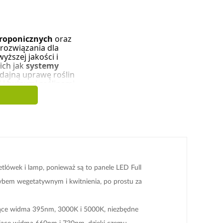
roponicznych
oraz
rozwiązania dla
ższej jakości i
ich jak
systemy
ydajną uprawę roślin
 i bujnymi roślinami
lówek i lamp, ponieważ są to panele LED Full
ybem wegetatywnym i kwitnienia, po prostu za
jące widma 395nm, 3000K i 5000K, niezbędne
tujące widma 660nm i 730nm, dzięki czemu