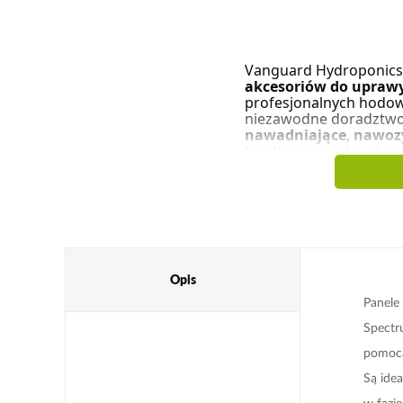
Vanguard Hydroponics
akcesoriów do uprawy
profesjonalnych hodowc
niezawodne doradztwo. 
nawadniające
,
nawoz
bez konieczności użyci
przez cały rok.
Opis
Panele
Spectr
pomocą
Są ide
w fazi