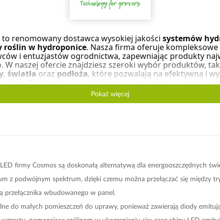
 to renomowany dostawca wysokiej jakości
systemów hyd
 roślin w hydroponice
. Nasza firma oferuje kompleksowe 
ów i entuzjastów ogrodnictwa, zapewniając produkty najwy
W naszej ofercie znajdziesz szeroki wybór produktów, tak
y
,
światła
oraz
podłoża
, które pozwalają na efektywną i w
a gleby. Wybierz Vanguard Hydroponics i ciesz się zdrowymi
Pokaż więcej
 LED firmy Cosmos są doskonałą alternatywą dla energooszczędnych świet
um z podwójnym spektrum, dzięki czemu można przełączać się między tr
 przełącznika wbudowanego w panel.
alne do małych pomieszczeń do uprawy, ponieważ zawierają diody emitu
e wzrostu, pomagające roślinom w ukorzenianiu się; oraz chipy LED emi