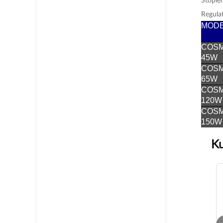
Regula
MOD
COS
45W
COS
65W
COS
120W
COS
150W
Ku