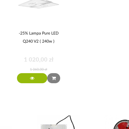
-25% Lampa Pure LED
Q240 V2 ( 240w )
1 020,00 zł
1 360,00 zł