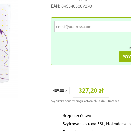
EAN:
8435405307270
D
PO
327,20 zł
409,00 zł
Najnizsza cena w ciagu ostatnich 30dni: 409,00 zł
Bezpieczeństwo
Szyfrowana strona SSL, Holenderski