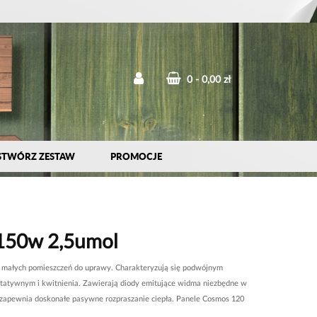
0
0,00 zł
STWÓRZ ZESTAW
PROMOCJE
50w 2,5umol
a małych pomieszczeń do uprawy. Charakteryzują się podwójnym
tatywnym i kwitnienia. Zawierają diody emitujące widma niezbędne w
a zapewnia doskonałe pasywne rozpraszanie ciepła. Panele Cosmos 120