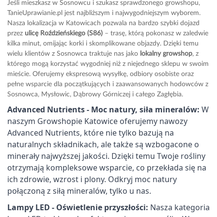
Jeśli mieszkasz w Sosnowcu i szukasz sprawdzonego growshopu,
TanieUprawianie.pl jest najbliższym i najwygodniejszym wyborem.
Nasza lokalizacja w Katowicach pozwala na bardzo szybki dojazd
przez
ulicę Roździeńskiego (S86)
– trasę, którą pokonasz w zaledwie
kilka minut, omijając korki i skomplikowane objazdy. Dzięki temu
wielu klientów z Sosnowca traktuje nas jako
lokalny growshop
, z
którego mogą korzystać wygodniej niż z niejednego sklepu w swoim
mieście. Oferujemy ekspresową wysyłkę, odbiory osobiste oraz
pełne wsparcie dla początkujących i zaawansowanych hodowców z
Sosnowca, Mysłowic, Dąbrowy Górniczej i całego Zagłębia.
Advanced Nutrients - Moc natury, siła mineralów:
W
naszym Growshopie Katowice oferujemy nawozy
Advanced Nutrients, które nie tylko bazują na
naturalnych składnikach, ale także są wzbogacone o
minerały najwyższej jakości. Dzięki temu Twoje rośliny
otrzymają kompleksowe wsparcie, co przekłada się na
ich zdrowie, wzrost i plony. Odkryj moc natury
połączoną z siłą mineralów, tylko u nas.
Lampy LED - Oświetlenie przyszłości:
Nasza kategoria