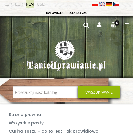
CZK
EUR
PLN
USD
KATOWICE:
537 334 360
0
WYSZUKIWANIE
Strona główna
Wszystkie posty
Curing suszu – co to jest i jak prawidłowo