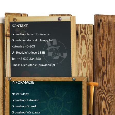
KONTAKT
Growshop Tanie Uprawianie
Growboxy, doniczki, lampy led
Katowice 40-203
Ul. Roździeńskiego 188B
Tel:
+48 537 334 360
Email:
sklep@tanieuprawianie.pl
INFORMACJE
Nasze sklepy
Growshop Katowice
Growshop Gdańsk
Growshop Warszawa