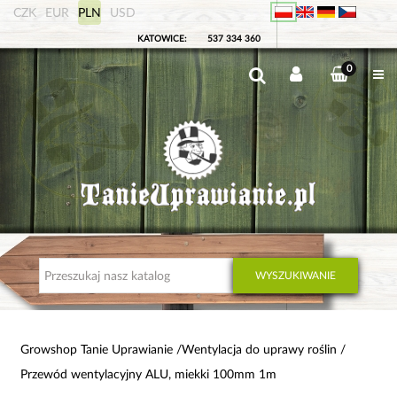
CZK
EUR
PLN
USD
KATOWICE:
537 334 360
0
WYSZUKIWANIE
Growshop Tanie Uprawianie
Wentylacja do uprawy roślin
Przewód wentylacyjny ALU, miekki 100mm 1m