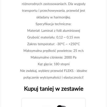
technologiczne, które odpowiadają na zmieniające się potrzeby rynku
różnorodnych zastosowaniach. Dla wygody
i wspierają bardziej efektywne zarządzanie przestrzenią uprawową.
transportu i przechowywania, przewód jest
Filozofia i Misja:
Filozofia RAM opiera się na dostarczaniu najlepszych
narzędzi i rozwiązań, które wspierają sukcesy w uprawach indoor.
składany w harmonijkę.
Misją firmy jest umożliwienie hodowcom osiągania najwyższych
Specyfikacja techniczna:
wyników poprzez zapewnienie im niezawodnych i innowacyjnych
produktów, które pomagają w optymalizacji warunków uprawy i
Materiał: Laminat z folii aluminiowej
maksymalizacji plonów.
Grubość materiału: 0,12 ~ 0,15 mm
Podsumowanie:
RAM to marka z ugruntowaną pozycją na rynku,
która dzięki swojemu doświadczeniu i zaangażowaniu w innowacje,
Zakres temperatur: -30°C ~ +250°C
dostarcza produkty spełniające najwyższe standardy. Jej wentylatory i
Maksymalna prędkość powietrza: 25 m/s
akcesoria są cenione przez profesjonalistów i entuzjastów uprawy
roślin, którzy szukają skutecznych rozwiązań dla swoich przestrzeni
Maksymalne ciśnienie: 2000 Pa
uprawowych.
Kąt gięcia: 180 stopni
Nie zwlekaj, wybierz przewód FLEKS - idealne
połączenie wytrzymałości i elastyczności!
Kupuj taniej w zestawie