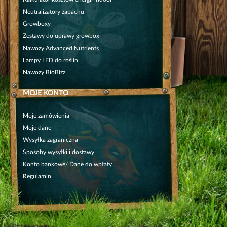
Neutralizatory zapachu
Growboxy
Zestawy do uprawy growbox
Nawozy Advanced Nutrients
Lampy LED do roślin
Nawozy BioBizz
MOJE KONTO
Moje zamówienia
Moje dane
Wysyłka zagraniczna
Sposoby wysyłki i dostawy
Konto bankowe/ Dane do wpłaty
Regulamin