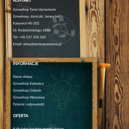
KONTAKT
Growshop Tanie Uprawianie
Growboxy, doniczki, lampy led
Katowice 40-203
Ul. Roździeńskiego 188B
Tel:
+48 537 334 360
Email:
sklep@tanieuprawianie.pl
INFORMACJE
Nasze sklepy
Growshop Katowice
Growshop Gdańsk
Growshop Warszawa
Pytania i odpowiedzi
OFERTA
Kalkulator kosztów energii indoor