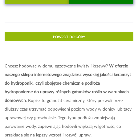
POWRÓT DO GÓRY
Chcesz hodować w domu egzotyczne kwiaty i krzewy?
W ofe
rcie
naszego
sklepu internetowego
znajdziesz wysokiej jakości
keramzyt
do hydroponiki
, czyli obojętne chemicznie podłoża
hydroponiczne
do uprawy
różnych gatunków
roślin
w warunkach
domowych
. Kupisz tu
granulat ceramiczny
, który pozwoli przez
dłuższy czas utrzymać odpowiedni poziom wody w donicy lub tacy
uprawowej czy growboksie. Tego typu podłoża zm
niejszają
parowanie wody, zapewniając hodowli większą wilgotność, co
przekłada się na lepszy wzrost i rozwój upraw.