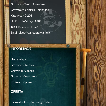
Growshop Tanie Uprawianie
Growboxy, doniczki, lampy led
Katowice 40-203
Ul. Roździeńskiego 188B
Tel:
+48 537 334 360
Email:
sklep@tanieuprawianie.pl
INFORMACJE
Nasze sklepy
Growshop Katowice
Growshop Gdańsk
Growshop Warszawa
Pytania i odpowiedzi
OFERTA
Kalkulator kosztów energii indoor