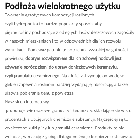
Podłoża wielokrotnego użytku
Tworzenie egzotycznych kompozycji roślinnych,
czyli hydroponika to bardzo popularny sposób, aby
piękne rośliny pochodzące z odległych lasów deszczowych zagościły
w naszych mieszkaniach i to w odpowiednich dla ich rozwoju
warunkach. Ponieważ gatunki te potrzebują wysokiej wilgotności
powietrza,
dobrym rozwiązaniem dla ich zdrowej hodowli jest
używanie oprócz ziemi do upraw doniczkowych keramzytu,
czyli granulatu ceramicznego
. Na dłużej zatrzymuje on wodę w
glebie i zapewnia roślinom bardziej wydajną jej absorbcję, a także
ułatwia pobieranie tlenu z powietrza.
Nasz
sklep internetowy
proponuje wielorazowe
granulaty
i
keramzyty
, składające się w stu
procentach z obojętnych chemicznie substancji. Najczęściej są to
wypieczone kulki gliny lub granulki
ceramiczne
. Produkty te nie
wchodzą w reakcję z glebą, dlatego można je bezpiecznie stosować