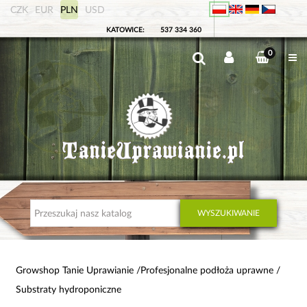
CZK
EUR
PLN
USD
KATOWICE:
537 334 360
0
WYSZUKIWANIE
Growshop Tanie Uprawianie
Profesjonalne podłoża uprawne
Substraty hydroponiczne