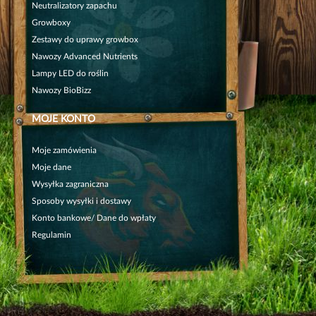
Neutralizatory zapachu
Growboxy
Zestawy do uprawy growbox
Nawozy Advanced Nutrients
Lampy LED do roślin
Nawozy BioBizz
MOJE KONTO
Moje zamówienia
Moje dane
Wysyłka zagraniczna
Sposoby wysyłki i dostawy
Konto bankowe/ Dane do wpłaty
Regulamin