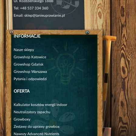
Ul. Roździeńskiego 188B
Tel:
+48 537 334 360
Email:
sklep@tanieuprawianie.pl
INFORMACJE
Nasze sklepy
Growshop Katowice
Growshop Gdańsk
Growshop Warszawa
Pytania i odpowiedzi
OFERTA
Kalkulator kosztów energii indoor
Neutralizatory zapachu
Growboxy
Zestawy do uprawy growbox
Nawozy Advanced Nutrients