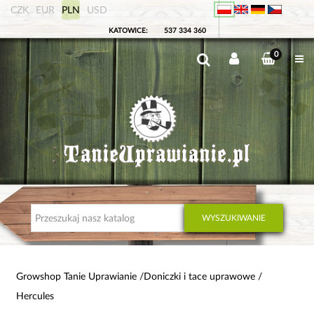
CZK
EUR
PLN
USD
KATOWICE:
537 334 360
0
WYSZUKIWANIE
Growshop Tanie Uprawianie
Doniczki i tace uprawowe
Hercules