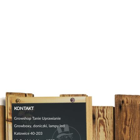
KONTAKT
Growshop Tanie Uprawianie
Growboxy, doniczki, lampy led
Katowice 40-203