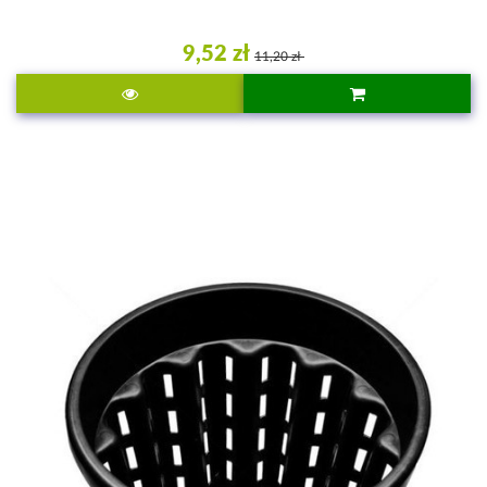
9,52 zł
11,20 zł